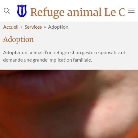
Passer
Refuge animal Le Cha
au
contenu
Accueil
»
Services
»
Adoption
principal
Adoption
Adopter un animal d’un refuge est un geste responsable et
demande une grande implication familiale.