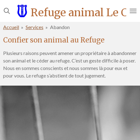
Passer
Refuge animal Le Cha
au
contenu
Accueil
»
Services
»
Abandon
principal
Confier son animal au Refuge
Plusieurs raisons peuvent amener un propriétaire à abandonner
son animal et le céder au refuge. C’est un geste difficile à poser.
Nous en sommes conscients et nous sommes là pour eux et
pour vous. Le refuge s’abstient de tout jugement.